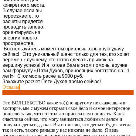
конкретного места.
В случае если вы
переезжаете, то
расчеты придется
проводить заново,
ориентируясь на
энергии нового
пространства.
Воспользуйтесь моментом привлечь взрывную удачу
сейчас! Это уникальный шанс только для тех, кто хочет
перемен к лучшему, кто готов сделать прыжок на
вершину успеха! И я готова Вам в этом помочь, вручив
вам формулу «Пяти Духов, приносящих богатство на 11
лет!» Стоимость расчёта 9000 руб.
Закажите расчет Пяти Духов прямо сейчас!
Отзывы
Это ВОЛШЕБСТВО какое то)))по другому не скажешь, я в
восторге, мы с мужем открыли своё дело и самое интересное
понеслось так, что вот только присела вам написать. Как я
счастлива сейчас, что могу заниматься любимым делом и
получать деньги, да как Вы и писали, что деньги будут всегда,
так и есть, такого раньше у нас никогда не было. Я ведь
раньше читала другие отзывы прежде чем заказать и казалось,