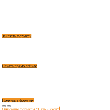
Эта формула настолько мощная и активная помогает
продвигаться по пути успеха. Эта формула имеет янский
характер, очень активно задействует все энергии
пространства и подстегивает их на формирование цепочки
удачных событий, по которым вы просто не сможете не
пройти. Она заставит вас победить!
Заказать формулу
Пришло время все изменить!
Это не сложно! Вы получите полное описание активации. Эта
секретная древняя формула станет для Вас хорошим
трамплином для взрывного прыжка к вершинам успеха!
Начать прямо сейчас
Действуйте и меняйте свою жизнь!
Это уникальный шанс только для тех, кто хочет перемен к
лучшему, кто готов сделать прыжок на вершину успеха! И мы
готовы Вам в этом помочь, вручив Вам формулу «Пяти Духов,
приносящих богатство на 11 лет!»
Получить формулу
Описание
формулы "Пять Духов"